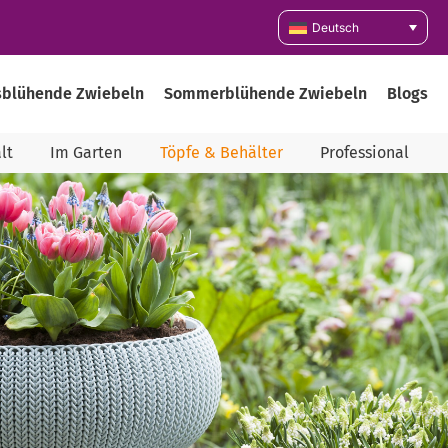
Deutsch
sblühende Zwiebeln
Sommerblühende Zwiebeln
Blogs
lt
Im Garten
Töpfe & Behälter
Professional