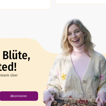
 Blüte,
ted!
enbank über
Abonnieren