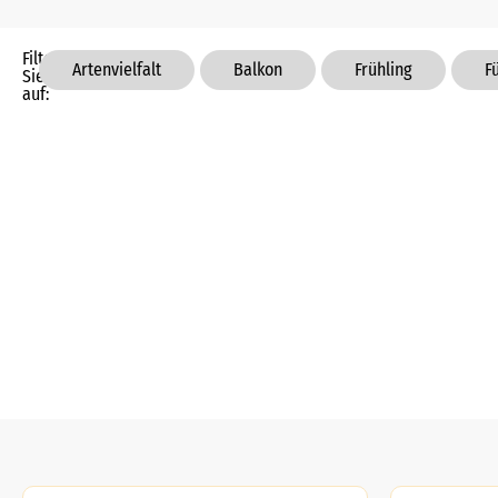
Filtern
Artenvielfalt
Balkon
Frühling
F
Sie
auf: