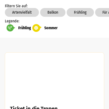
Filtern Sie auf:
Artenvielfalt
Balkon
Frühling
Für
Legende:
Frühling
Sommer
Ticket in die Tropen