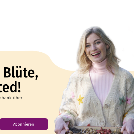
 Blüte,
ted!
enbank über
Abonnieren