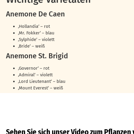
Anemone De Caen
‚Hollandia‘ – rot
‚Mr. Fokker‘ – blau
‚Sylphide‘ – violett
‚Bride‘ – weiß
Anemone St. Brigid
‚Governor‘ – rot
‚Admiral‘ – violett
‚Lord Lieutenant‘ – blau
‚Mount Everest‘ – weiß
Sehen Sie sich unser Video zum Pflanze