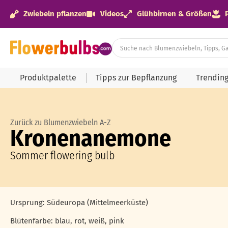
Zwiebeln pflanzen
Videos
Glühbirnen & Größen
Produktpalette
Tipps zur Bepflanzung
Trendin
Zurück zu Blumenzwiebeln A-Z
Kronenanemone
Sommer flowering bulb
Ursprung: Südeuropa (Mittelmeerküste)
Blütenfarbe: blau, rot, weiß, pink