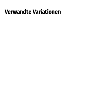
Verwandte Variationen
Darwin-Hybriden
Gefüllte späte
Tulpe
Tulpe
Mehr lesen
Mehr lesen