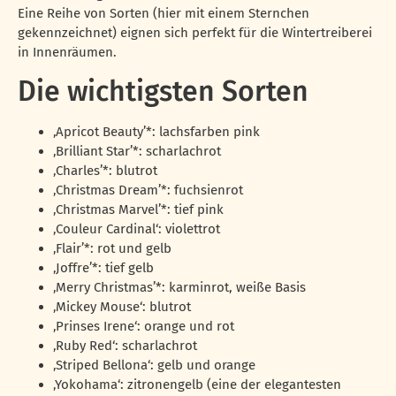
Eine Reihe von Sorten (hier mit einem Sternchen
gekennzeichnet) eignen sich perfekt für die Wintertreiberei
in Innenräumen.
Die wichtigsten Sorten
‚Apricot Beauty’*: lachsfarben pink
‚Brilliant Star’*: scharlachrot
‚Charles’*: blutrot
‚Christmas Dream’*: fuchsienrot
‚Christmas Marvel’*: tief pink
‚Couleur Cardinal‘: violettrot
‚Flair’*: rot und gelb
‚Joffre’*: tief gelb
‚Merry Christmas’*: karminrot, weiße Basis
‚Mickey Mouse‘: blutrot
‚Prinses Irene‘: orange und rot
‚Ruby Red‘: scharlachrot
‚Striped Bellona‘: gelb und orange
‚Yokohama‘: zitronengelb (eine der elegantesten