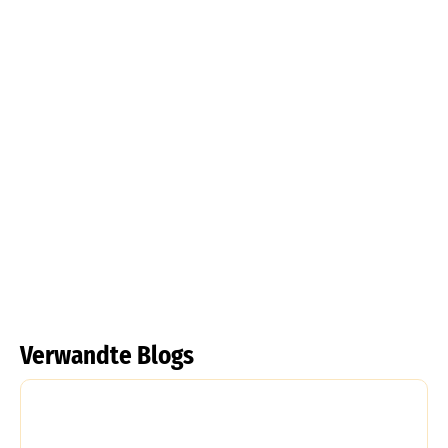
Narcissus Triandrus
Pankrazlilie
Mehr lesen
Mehr lesen
Verwandte Blogs