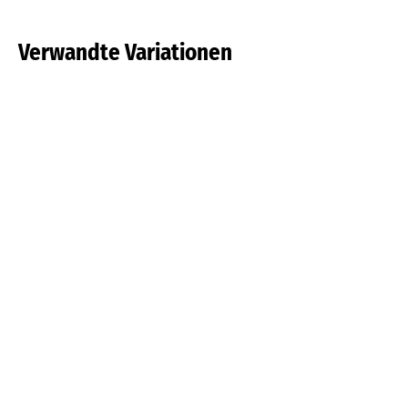
Verwandte Variationen
Afrikanische
Witwenträne
Blaulilie
Mehr lesen
Mehr lesen