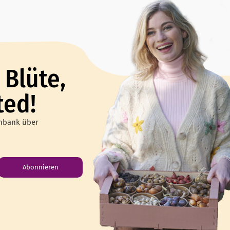
 Blüte,
ted!
enbank über
Abonnieren