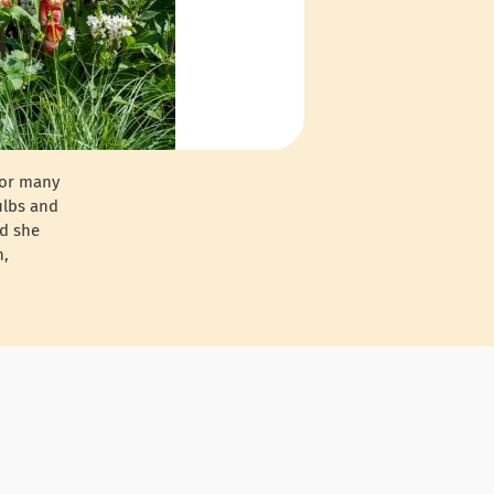
for many
ulbs and
nd she
n,